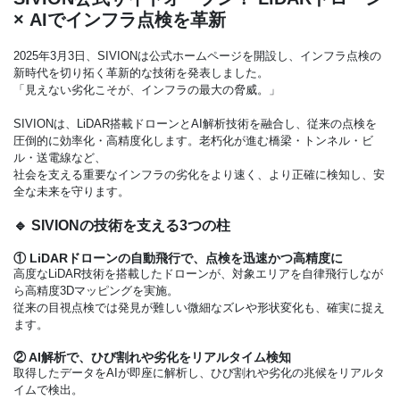
× AIでインフラ点検を革新
2025年3月3日、SIVIONは公式ホームページを開設し、インフラ点検の
新時代を切り拓く革新的な技術を発表しました。
「見えない劣化こそが、インフラの最大の脅威。」
SIVIONは、LiDAR搭載ドローンとAI解析技術を融合し、従来の点検を
圧倒的に効率化・高精度化します。老朽化が進む橋梁・トンネル・ビ
ル・送電線など、
社会を支える重要なインフラの劣化をより速く、より正確に検知し、安
全な未来を守ります。
🔹 SIVIONの技術を支える3つの柱
① LiDARドローンの自動飛行で、点検を迅速かつ高精度に
高度なLiDAR技術を搭載したドローンが、対象エリアを自律飛行しなが
ら高精度3Dマッピングを実施。
従来の目視点検では発見が難しい微細なズレや形状変化も、確実に捉え
ます。
② AI解析で、ひび割れや劣化をリアルタイム検知
取得したデータをAIが即座に解析し、ひび割れや劣化の兆候をリアルタ
イムで検出。