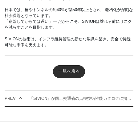
日本では、橋やトンネルの約40%が築50年以上とされ、老朽化が深刻な
社会課題となっています。
「崩落してからでは遅い」— だからこそ、SIVIONは壊れる前にリスク
を減らすことを目指します。
SIVIONの技術は、インフラ維持管理の新たな常識を築き、安全で持続
可能な未来を支えます。
一覧へ戻る
PREV
「SIVION」が国土交通省の点検技術性能カタログに掲載！インフラ点検の”新定番”へ