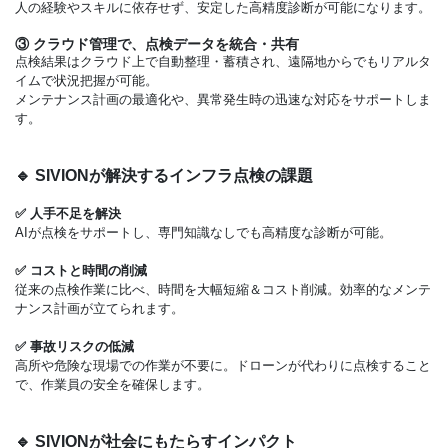
人の経験やスキルに依存せず、安定した高精度診断が可能になります。
③ クラウド管理で、点検データを統合・共有
点検結果はクラウド上で自動整理・蓄積され、遠隔地からでもリアルタ
イムで状況把握が可能。
メンテナンス計画の最適化や、異常発生時の迅速な対応をサポートしま
す。
🔹 SIVIONが解決するインフラ点検の課題
✅ 人手不足を解決
AIが点検をサポートし、専門知識なしでも高精度な診断が可能。
✅ コストと時間の削減
従来の点検作業に比べ、時間を大幅短縮＆コスト削減。効率的なメンテ
ナンス計画が立てられます。
✅ 事故リスクの低減
高所や危険な現場での作業が不要に。ドローンが代わりに点検すること
で、作業員の安全を確保します。
🔹 SIVIONが社会にもたら
すインパクト